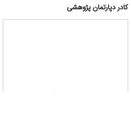
کادر دپارتمان پژوهشی
هومن غریب زاده
مسئول دپارتمان